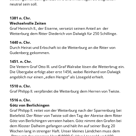
neutral sein soll.
1381 n. Chr.
Wechselvolle Zeiten
Graf Heinrich II., der Eiserne, versetzt seinen Anteil an der
Wetterburg dem Ritter Diederich von Dalwigk für 250 Schillinge.
1440 n. Chr.
Durch Heirat und Erbschaft ist die Wetterburg an die Ritter von
Gudenberg gekommen.
1451. n. Chr.
Die Vettern Graf Otto III. und Graf Walrabe lösen die Wetterbrug ein.
Die Übergabe erfolgt aber erst 1456, wobei Reinhard von Dalwigk
angeblich nur einen „edlen Hengst“ als Lösegeld erhielt.
1510 n. Chr.
Graf Philipp II. verpfändet die Wetterburg dem Herren von Twiste.
1516 n. Chr.
Götz von Berlichingen
Graf Philipp II. reitet von der Wetterburg nach der Sparrenburg bei
Bielefeld. Der Ritter von Twiste soll den Tag der Abreise dem Ritter
Götz von Berlichingen verraten haben. Götz nimmt den Grafen bei
dem Kloster Dalheim gefangen und hält ihn auf seiner Burg 20
Wochen lang in strenger Haft. Unser kleines Ländchen muss dem