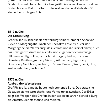
„Ritter mit der eisernen Hand“ 8000 Gulden Lösegeld und 100
Gulden Kostgeld bezahlen. Die Landgräfin Anna von Hessen und der
Erzbischof von Mainz treiben in der waldeckischen Fehde des Götz
ein undurchsichtiges Spiel.
1519 n. Chr.
Die Schenkung
Graf Philipp III. schenkt die Wetterburg seiner Gemahlin Anna von
Cleve als Morgengabe. Nach der Ehepakte erhielt sie „vor der
Morgengabe die Wetterburg, das Schloss und die Freihet davor, auch
dazu das ganze Ampt mit allen In- und Zugehörenden nutzunge,
uffkommen uffgefellen, nemlich mit Burgen, Lüden, Dörffern,
Diensten, Renthen, gulthen, Gütern, Wildbannen, Jegereien,
Finkereien, Gerichten, Rechten, Brüchen, Bussen, Wald, Feldt, Holz,
Weide gebothen, verbothen“.
1576 n. Chr.
Ausbau der Wetterburg
Graf Philipp IV. baut die heute noch stehende Burg. Das stattliche
Gebäude diente Wirtschafts- und Verwaltungszwecken. Der Erker
zeigt das Wappen des Grafen. In den weiteren Jahren dient die Burg
als Amtsitz., Zehntscheune und Meierei.