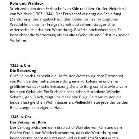
Köln und Waldeck
Streit zwischen dem Erzbischof von Köln und dem Grafen Heinrich I.
von Waldeck (1305-1344). Der Erzbischof verlangt die Schleifung
(Zerstörung) der angeblich auf dem Boden seines Herzogtums
Westfahlen, in seiner Freigrafschaft und seinem Gaugerichte
widerrechtlich erbauten Wetterburg. Graf Heinrich whert sich. Er
bezeichnet die Wetterburg als ein altes Gebäude und Erbstück seiner
Vorfahren.
1323 n. Chr.
Die Besatzung
Graf Heinrich I. schenkt die Hälfte der Wetterburg dem Erzbischof
von Köln. Seither hatte unsere Burg eine kurkölnische und eine
gräfliche-waldeckische Besatzung.Die alte Burg stand ostwärts vom
heutigen Gebäude. Ein Stich des hessischen Historikers Wilhelm
Schäfer, gen. Dilich, zeigt uns diese alte Burg. Seltsam muten die
beiden fast gleichen Wohnhäuser an. Vielleicht hatte jede der beiden
Besatzungen ein eigenes Haus.
1346. n. Chr.
Der Vetrag mit Köln
Der Vertrag zwischen dem Erzbischof Walrabe von Köln und dem
Grafen Otto II. von Waldeck bestimmt, dass die Wetterburg von
beiden gemeinsam genutzt wird und in künftigen Streitigkeiten