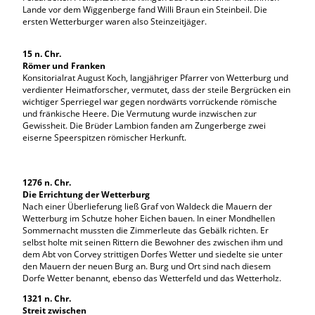
Lande vor dem Wiggenberge fand Willi Braun ein Steinbeil. Die
ersten Wetterburger waren also Steinzeitjäger.
15 n. Chr.
Römer und Franken
Konsitorialrat August Koch, langjähriger Pfarrer von Wetterburg und
verdienter Heimatforscher, vermutet, dass der steile Bergrücken ein
wichtiger Sperriegel war gegen nordwärts vorrückende römische
und fränkische Heere. Die Vermutung wurde inzwischen zur
Gewissheit. Die Brüder Lambion fanden am Zungerberge zwei
eiserne Speerspitzen römischer Herkunft.
1276 n. Chr.
Die Errichtung der Wetterburg
Nach einer Überlieferung ließ Graf von Waldeck die Mauern der
Wetterburg im Schutze hoher Eichen bauen. In einer Mondhellen
Sommernacht mussten die Zimmerleute das Gebälk richten. Er
selbst holte mit seinen Rittern die Bewohner des zwischen ihm und
dem Abt von Corvey strittigen Dorfes Wetter und siedelte sie unter
den Mauern der neuen Burg an. Burg und Ort sind nach diesem
Dorfe Wetter benannt, ebenso das Wetterfeld und das Wetterholz.
1321 n. Chr.
Streit zwischen